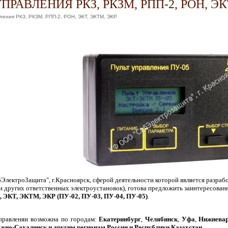
ПРАВЛЕНИЯ РКЗ, РКЗМ, РПП-2, РОН, ЭК
ления РКЗ, РКЗМ, РПП-2, РОН, ЭКТ, ЭКТМ, ЭКР
лектроЗащита", г.Красноярск, сферой деятельности которой является разра
(и других ответственных электроустановок), готова предложить заинтересов
 ЭКТ, ЭКТМ, ЭКР (ПУ-02, ПУ-03, ПУ-04, ПУ-05)
.
управленяи возможна по городам:
Екатеринбург
,
Челябинск
,
Уфа
,
Нижневар
жно-Сахалинск
и другим регионам России и Республики Казахстан
.