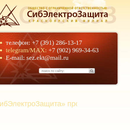
телефон:
+7 (391) 286-13-17
telegram/MAX:
+7 (902) 969-34-63
E-mail:
sez.ekt@mail.ru
ектроЗащита» производитель устройс