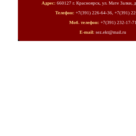
Адрес:
660127 г. Красноярск, ул. Мате Залки, д
Телефон:
+7(391) 226-64-36, +7(391) 22
Моб. телефон:
+7(391) 232-17-7
E-mail:
sez.ekt@mail.ru