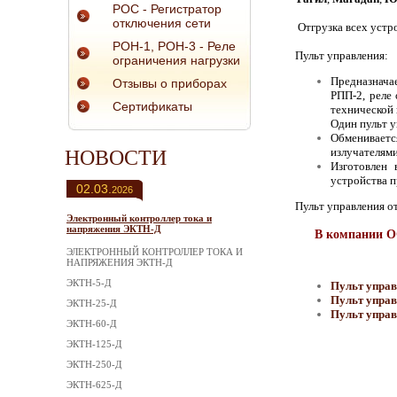
РОС - Регистратор
отключения сети
Отгрузка всех устр
РОН-1, РОН-3 - Реле
Пульт управления
:
ограничения нагрузки
Предназнача
Отзывы о приборах
РПП-2, реле
Сертификаты
технической 
Один пульт 
Обмениваетс
излучателями
НОВОСТИ
Изготовлен 
устройства 
02.03.
2026
Пульт управления о
Электронный контроллер тока и
напряжения ЭКТН-Д
В компании О
ЭЛЕКТРОННЫЙ КОНТРОЛЛЕР ТОКА И
НАПРЯЖЕНИЯ ЭКТН-Д
ЭКТН-5-Д
Пульт управ
Пульт управ
ЭКТН-25-Д
Пульт управ
ЭКТН-60-Д
ЭКТН-125-Д
ЭКТН-250-Д
ЭКТН-625-Д