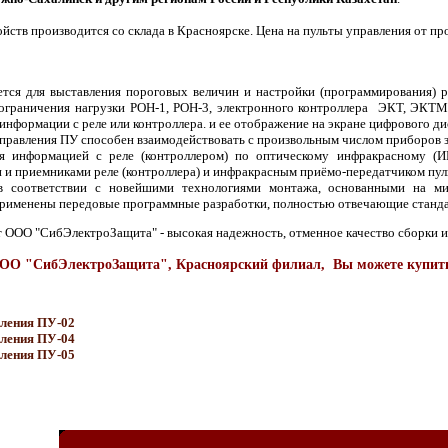
ойств производится со склада в Красноярске. Цена на пульты управления от п
ется для выставления пороговых величин и настройки (программирования) 
 ограничения нагрузки РОН-1, РОН-3, электронного контроллера ЭКТ, ЭКТМ
информации с реле или контроллера. и ее отображение на экране цифрового ди
управления ПУ способен взаимодействовать с произвольным числом приборов 
я информацией с реле (контроллером) по оптическому инфракрасному (И
 и приемниками реле (контроллера) и инфракрасным приёмо-передатчиком пул
в соответствии с новейшими технологиями монтажа, основанными на мик
применены передовые программные разработки, полностью отвечающие станда
т ООО "СибЭлектроЗащита" - высокая надежность, отменное качество сборки и
ОО "СибЭлектроЗащита", Красноярский филиал, Вы можете купить 
ления ПУ-02
ления ПУ-04
ления ПУ-05