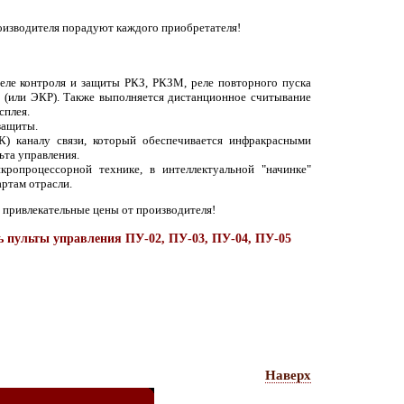
роизводителя порадуют каждого приобретателя!
реле контроля и защиты РКЗ, РКЗМ, реле повторного пуска
 (или ЭКР). Также выполняется дистанционное считывание
сплея.
защиты.
К) каналу связи, который обеспечивается инфракрасными
ьта управления.
ропроцессорной технике, в интеллектуальной "начинке"
ртам отрасли.
 привлекательные цены от производителя!
пульты управления ПУ-02, ПУ-03, ПУ-04, ПУ-05
Наверх