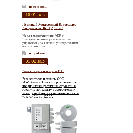
подробнее...
16.01.
2016
Новинка! Электронный Контроллер
Расцепителя ЭКР1,2,3-...-P
Новая модификация ЭКР
с
Электрмагнитным реле в качестве
управляющего ключа и универсальным
блоком питания
подробнее...
05.02.
2013
Реле контрля и защиты РКЗ
Реле контроля и защиты ООО
«СибЭлектроЗащита» применяются на
предприятиях различных отраслей. И
гарантируют защиту дорогостоящих
электроприборов от поломок при силе
тока от 0,2 до 1250А.